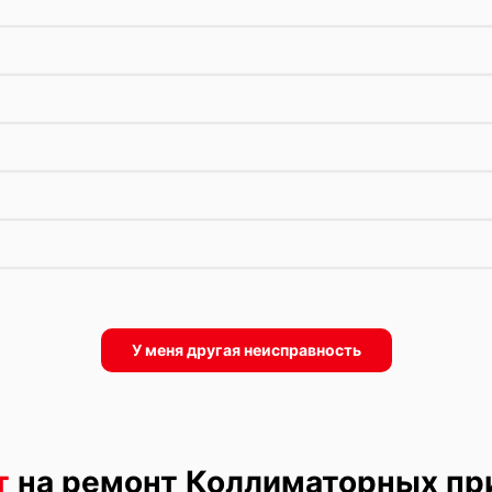
У меня другая неисправность
т
на ремонт Коллиматорных при