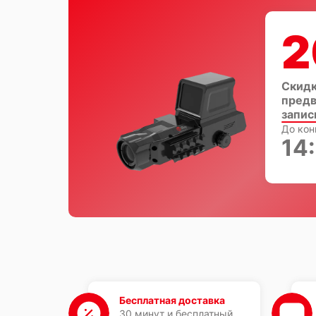
2
Скидк
предв
запис
До кон
14
Бесплатная доставка
30 минут и бесплатный