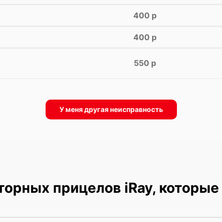
400 р
400 р
550 р
У меня другая неисправность
орных прицелов iRay, которы