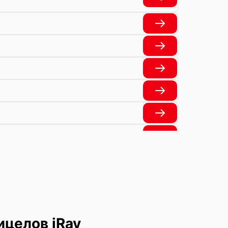
целов iRay