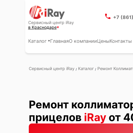
+7 (861
Сервисный центр iRay
в Краснодаре
Каталог
Главная
О компании
Цены
Контакты
Сервисный центр iRay
Каталог
Ремонт Коллима
/
/
Ремонт коллимато
прицелов
iRay
от 4
Краснодаре